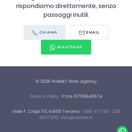
rispondiamo direttamente, senza
passaggi inutili.
CHIAMA
EMAIL
WHATSAPP
©
2026
WAINET Web Agency
Privacy Policy
·
P.IVA 01709640674
Viale F. Crispi 113, 64100 Teramo
·
0861 417735
·
328
6537200
·
info@wainet.it