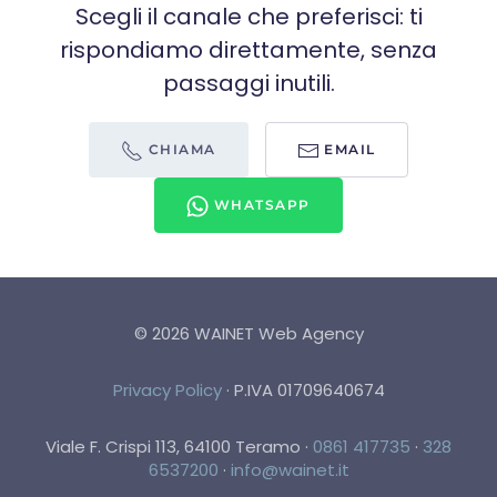
Scegli il canale che preferisci: ti
rispondiamo direttamente, senza
passaggi inutili.
CHIAMA
EMAIL
WHATSAPP
©
2026
WAINET Web Agency
Privacy Policy
·
P.IVA 01709640674
Viale F. Crispi 113, 64100 Teramo
·
0861 417735
·
328
6537200
·
info@wainet.it