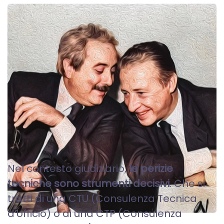
PERIZIE TECNICHE - CTU
CTP
Nel contesto giudiziario,
le perizie
tecniche sono strumenti decisivi
. Che si
tratti di una CTU (Consulenza Tecnica
d’Ufficio) o di una CTP (Consulenza