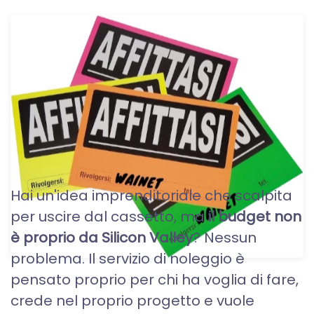
SITI WEB A NOLEGGIO O
IN AFFITTO
Hai un'idea imprenditoriale che scalpita
per uscire dal cassetto, ma
il budget non
è proprio da Silicon Valley
? Nessun
problema. Il servizio di noleggio è
pensato proprio per chi ha voglia di fare,
crede nel proprio progetto e vuole