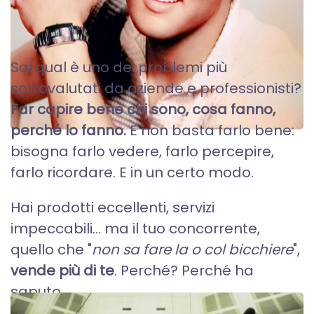
PERSONAL BRANDING
Sai qual è uno dei problemi più
sottovalutati da aziende e professionisti?
Far capire bene chi sono, cosa fanno,
perché lo fanno.
E non basta farlo bene:
bisogna farlo vedere, farlo percepire,
farlo ricordare. E in un certo modo.
Hai prodotti eccellenti, servizi
impeccabili… ma il tuo concorrente,
quello che "
non sa fare la o col bicchiere
",
vende più di te
. Perché? Perché ha
saputo...