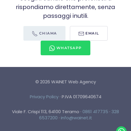
rispondiamo direttamente, senza
passaggi inutili.
CHIAMA
EMAIL
WHATSAPP
©
2026
WAINET Web Agency
Privacy Policy
·
P.IVA 01709640674
Viale F. Crispi 113, 64100 Teramo
·
0861 417735
·
328
6537200
·
info@wainet.it