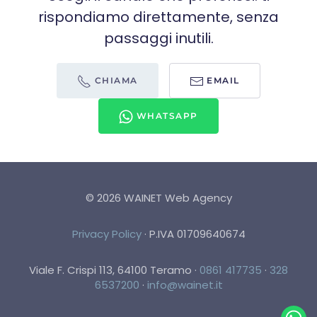
rispondiamo direttamente, senza
passaggi inutili.
CHIAMA
EMAIL
WHATSAPP
©
2026
WAINET Web Agency
Privacy Policy
·
P.IVA 01709640674
Viale F. Crispi 113, 64100 Teramo
·
0861 417735
·
328
6537200
·
info@wainet.it