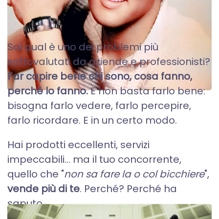
PERSONAL BRANDING
Sai qual è uno dei problemi più
sottovalutati da aziende e professionisti?
Far capire bene chi sono, cosa fanno,
perché lo fanno.
E non basta farlo bene:
bisogna farlo vedere, farlo percepire,
farlo ricordare. E in un certo modo.
Hai prodotti eccellenti, servizi
impeccabili… ma il tuo concorrente,
quello che "
non sa fare la o col bicchiere
",
vende più di te
. Perché? Perché ha
saputo...