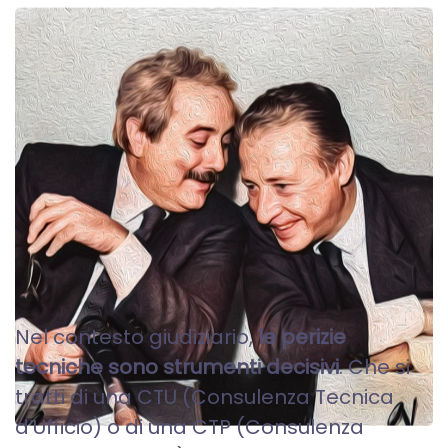
PERIZIE TECNICHE - CTU
CTP
Nel contesto giudiziario,
le perizie
tecniche sono strumenti decisivi
. Che si
tratti di una CTU (Consulenza Tecnica
d’Ufficio) o di una CTP (Consulenza