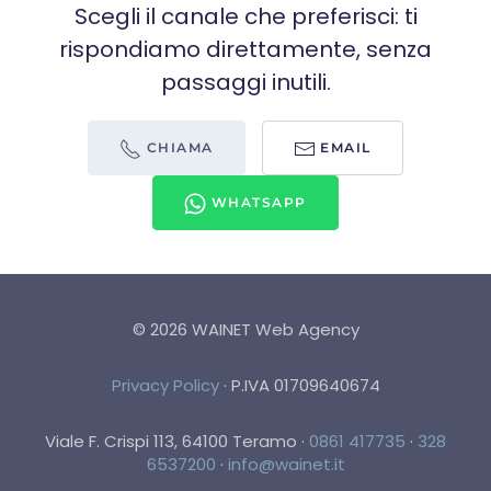
Scegli il canale che preferisci: ti
rispondiamo direttamente, senza
passaggi inutili.
CHIAMA
EMAIL
WHATSAPP
©
2026
WAINET Web Agency
Privacy Policy
·
P.IVA 01709640674
Viale F. Crispi 113, 64100 Teramo
·
0861 417735
·
328
6537200
·
info@wainet.it