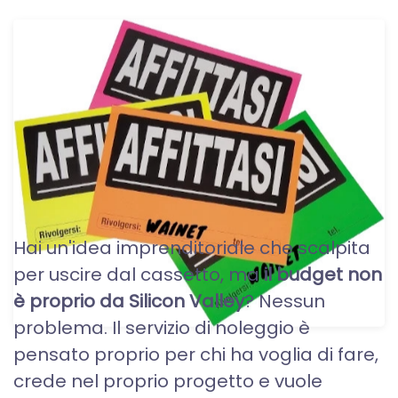
SITI WEB A NOLEGGIO O
IN AFFITTO
Hai un'idea imprenditoriale che scalpita
per uscire dal cassetto, ma
il budget non
è proprio da Silicon Valley
? Nessun
problema. Il servizio di noleggio è
pensato proprio per chi ha voglia di fare,
crede nel proprio progetto e vuole