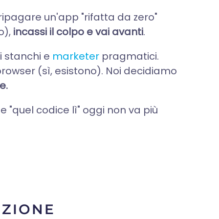
 ripagare un'app "rifatta da zero"
o),
incassi il colpo e vai avanti
.
i stanchi e
marketer
pragmatici.
browser (sì, esistono). Noi decidiamo
e.
e "quel codice lì" oggi non va più
NZIONE