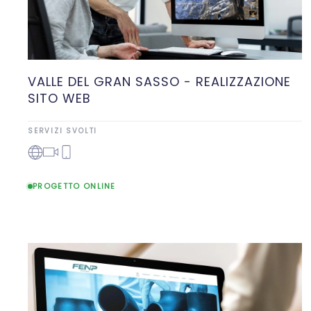
VALLE DEL GRAN SASSO - REALIZZAZIONE
SITO WEB
SERVIZI SVOLTI
PROGETTO ONLINE