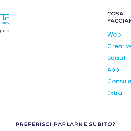
COSA
FACCIA
tale.
Web
Creativ
Social
App
Consul
Extra
PREFERISCI PARLARNE SUBITO?