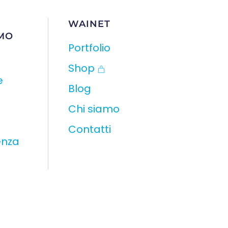
WAINET
MO
Portfolio
Shop
e
Blog
Chi siamo
Contatti
enza