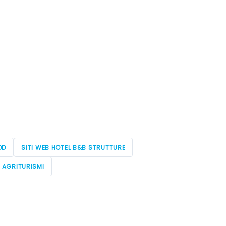
OD
SITI WEB HOTEL B&B STRUTTURE
E AGRITURISMI