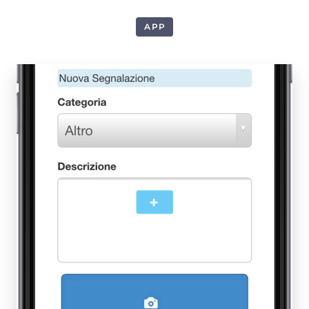
APP
1
+