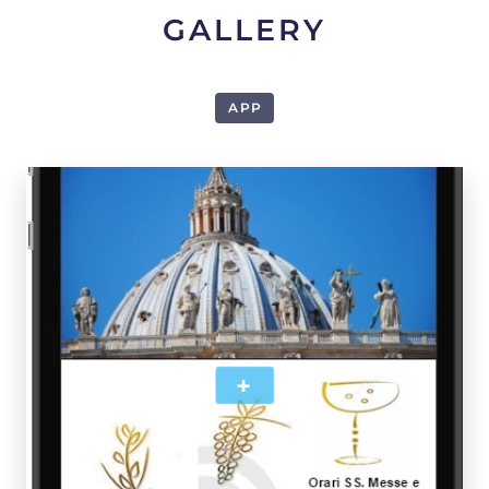
GALLERY
APP
1
+