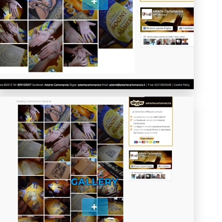
+
GALLERY
+