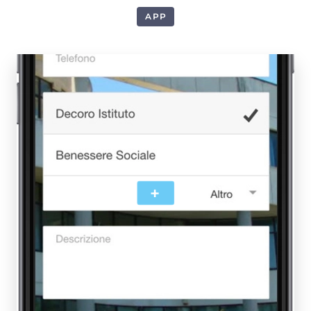
APP
1
+