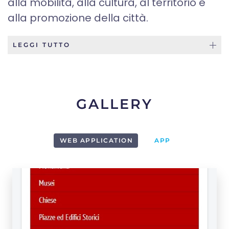
alla mobilità, alla cultura, al territorio e
alla promozione della città.
LEGGI TUTTO
GALLERY
WEB APPLICATION
APP
1
2