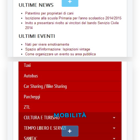
+
MOBILITÀ
+