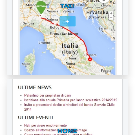
TAXI
+
HOME