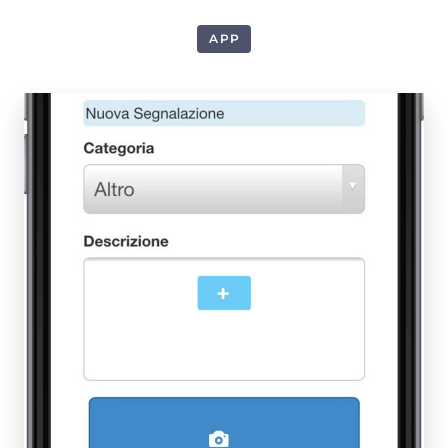
APP
1
+