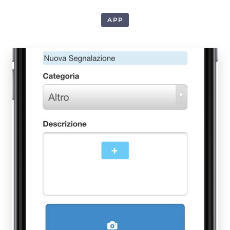
APP
1
+