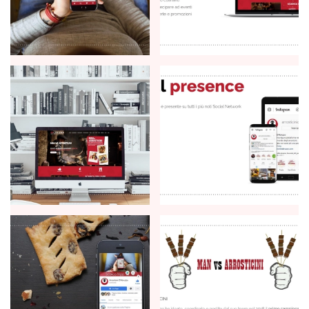
+
+
+
+