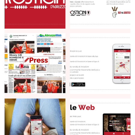
+
+
+
+