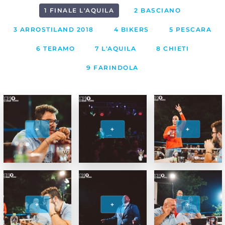
1 FINALE L'AQUILA
2 BASCIANO
3 ARROSTILAND 2018
4 BIKERS
5 PESCARA
6 TERAMO
7 L'AQUILA
8 CHIETI
9 FARINDOLA
+
+
+
+
+
+