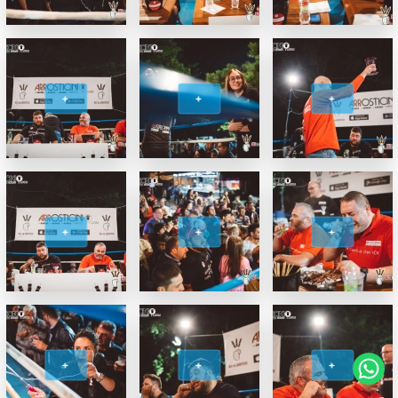
+
+
+
+
+
+
+
+
+