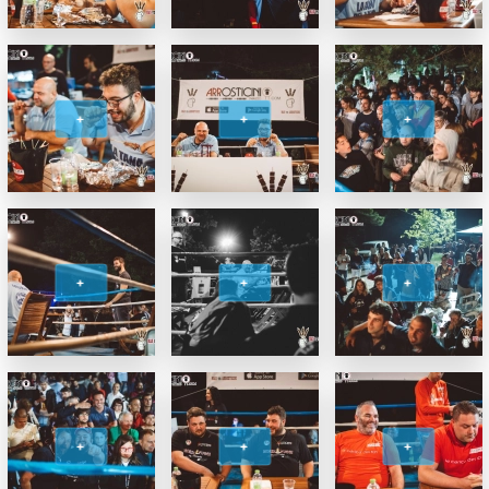
+
+
+
+
+
+
+
+
+