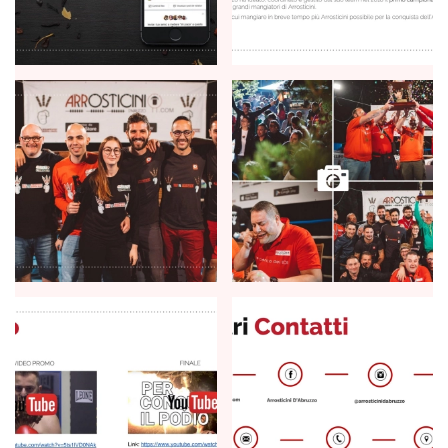
+
+
+
+