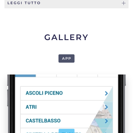
LEGGI TUTTO
GALLERY
APP
1