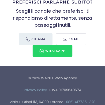
PREFERISCI PARLARNE SUBITO?
Scegli il canale che preferisci: ti
rispondiamo direttamente, senza
passaggi inutili.
CHIAMA
EMAIL
WHATSAPP
©
2026
WAINET Web Agency
Privacy Policy
·
P.IVA 01709640674
Viale F. Crispi 113, 64100 Teramo
·
0861 417735
·
328