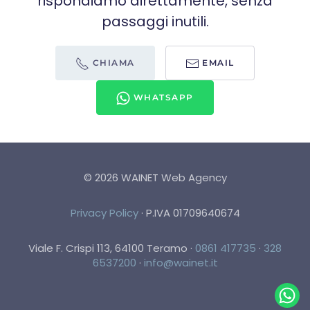
rispondiamo direttamente, senza
passaggi inutili.
CHIAMA
EMAIL
WHATSAPP
©
2026
WAINET Web Agency
Privacy Policy
·
P.IVA 01709640674
Viale F. Crispi 113, 64100 Teramo
·
0861 417735
·
328
6537200
·
info@wainet.it