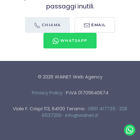
passaggi inutili.
CHIAMA
EMAIL
WHATSAPP
©
2026
WAINET Web Agency
Privacy Policy
·
P.IVA 01709640674
Viale F. Crispi 113, 64100 Teramo
·
0861 417735
·
328
6537200
·
info@wainet.it