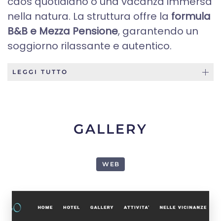
caos quotidiano o una vacanza immersa
nella natura. La struttura offre la
formula
B&B e Mezza Pensione
, garantendo un
soggiorno rilassante e autentico.
LEGGI TUTTO
GALLERY
WEB
1