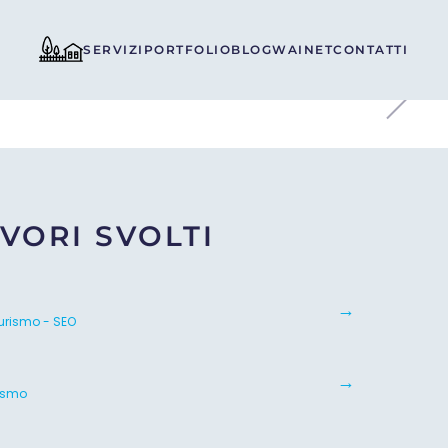
SERVIZI
PORTFOLIO
BLOG
WAINET
CONTATTI
VORI SVOLTI
urismo - SEO
rismo