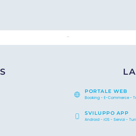
InGargano
S
LA
PORTALE WEB
Booking - E-Commerce - T
SVILUPPO APP
Android - iOS - Servizi - Tu