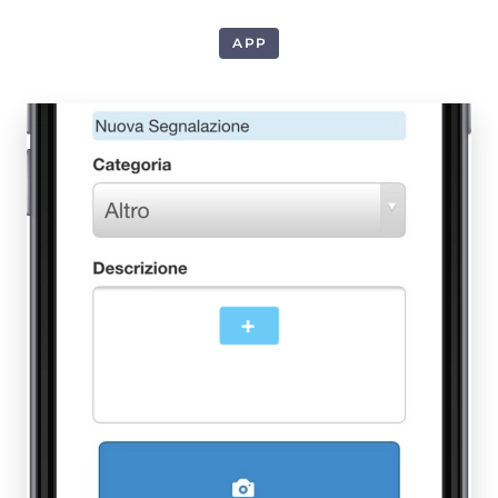
APP
1
+