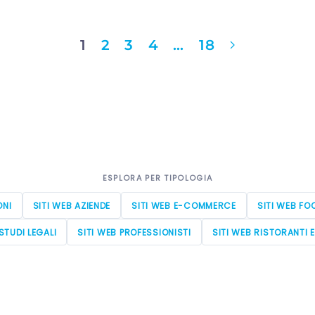
1
2
3
4
…
18
ESPLORA PER TIPOLOGIA
ONI
SITI WEB AZIENDE
SITI WEB E-COMMERCE
SITI WEB FO
STUDI LEGALI
SITI WEB PROFESSIONISTI
SITI WEB RISTORANTI 