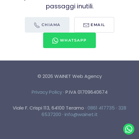
passaggi inutili.
CHIAMA
EMAIL
WHATSAPP
©
2026
WAINET Web Agency
Privacy Policy
·
P.IVA 01709640674
Viale F. Crispi 113, 64100 Teramo
·
0861 417735
·
328
6537200
·
info@wainet.it