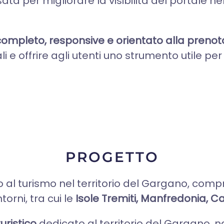
ata per migliorare la visibilità del portale ne
completo, responsive e orientato alla prenot
cali e offrire agli utenti uno strumento utile p
PROGETTO
 al turismo nel territorio del Gargano, co
ntorni, tra cui le
Isole Tremiti, Manfredonia, Ca
uristico
dedicato al territorio del Gargano, nat