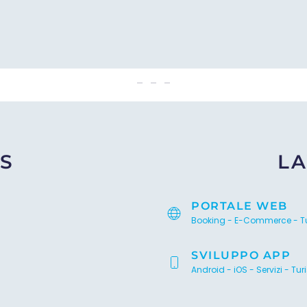
InGargano
S
LA
PORTALE WEB
Booking - E-Commerce - T
SVILUPPO APP
Android - iOS - Servizi - Tu