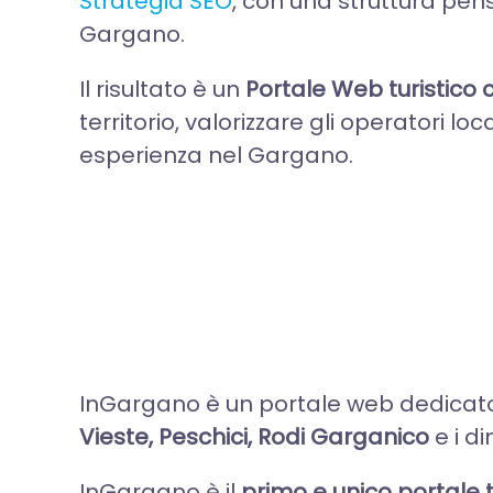
Strategia SEO
, con una struttura pens
Gargano.
Il risultato è un
Portale Web turistico 
territorio, valorizzare gli operatori lo
esperienza nel Gargano.
InGargano è un portale web dedicato
Vieste, Peschici, Rodi Garganico
e i di
InGargano è il
primo e unico portale t