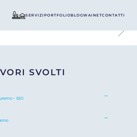
SERVIZI
PORTFOLIO
BLOG
WAINET
CONTATTI
VORI SVOLTI
urismo - SEO
rismo