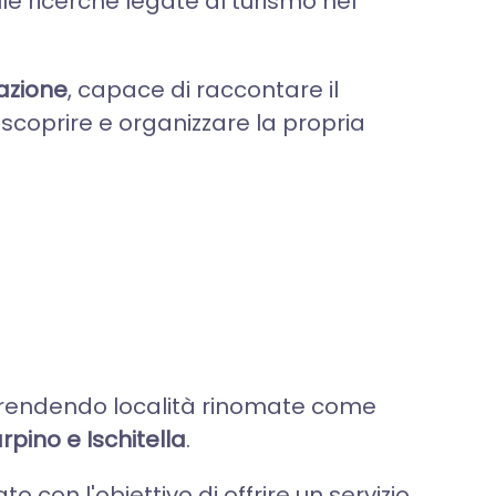
lle ricerche legate al turismo nel
azione
, capace di raccontare il
er scoprire e organizzare la propria
mprendendo località rinomate come
rpino e Ischitella
.
o con l'obiettivo di offrire un servizio