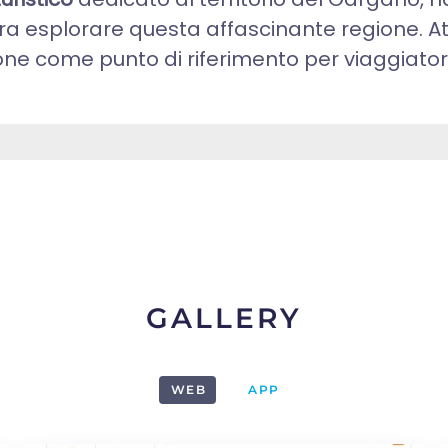
ra esplorare questa affascinante regione. At
ne come punto di riferimento per viaggiatori,
GALLERY
WEB
APP
1
2