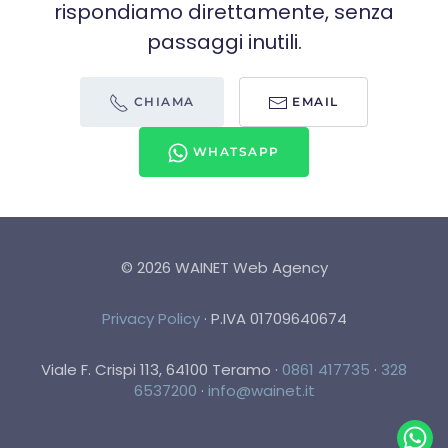
rispondiamo direttamente, senza
passaggi inutili.
CHIAMA
EMAIL
WHATSAPP
©
2026
WAINET Web Agency
Privacy Policy
·
P.IVA 01709640674
Viale F. Crispi 113, 64100 Teramo
·
0861 417735
·
328
6537200
·
info@wainet.it