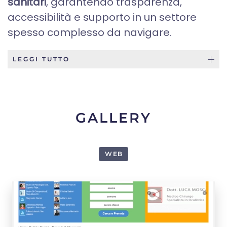
sanitari
, garantendo trasparenza,
accessibilità e supporto in un settore
spesso complesso da navigare.
LEGGI TUTTO
GALLERY
WEB
1