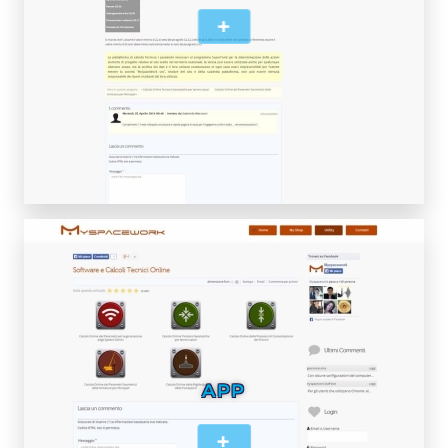
+
APP
+