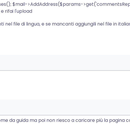
ses(); $mail->AddAddress($params->get('commentsRepo
 rifai l'upload
l file di lingua, e se mancanti aggiungili nel file in itali
 come da guida ma poi non riesco a caricare più la pagina 