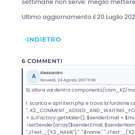
settimane non serve: meglio mettere t
Ultimo aggiornamento il
20 Luglio 20
INDIETRO
6 COMMENTI
Alessandro
A
Giovedì, 24 Agosto 2017 11:08
Si, allora vai dentro components/com_k2/mod
1. scarica e apri item.php e trova la funzione
"...K2_COMMENT_ADDED_AND_WAITING_FOR_APPRO
= &JFactory::getMailer(); $senderEmail = $
>setSender(array($senderEmail, $senderName
".JText::_('K2_NAME').": ".$name." ".JText::_