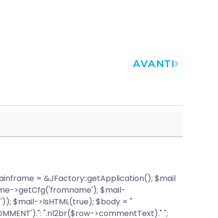
AVANTI
frame = &JFactory::getApplication(); $mail
ame->getCfg('fromname'); $mail-
; $mail->IsHTML(true); $body = "
COMMENT').": ".nl2br($row->commentText)." ";