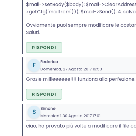
$mail->setBody($body); $mail->ClearAddres
>getCfg('mailfrom'))); $mail->Send(); 4. salva e
Ovviamente puoi sempre modificare le costanti ne
Saluti.
RISPONDI
Federico
F
Domenica, 27 Agosto 2017 16:53
Grazie millleeeeee!!!! funziona alla perfezione.
RISPONDI
Simone
S
Mercoledì, 30 Agosto 2017 17:01
ciao, ho provato più volte a modificare il file