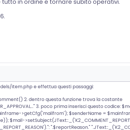
utto in ordine e tornare subito operativi.
26
.
els/item.php e effettua questi passaggi:
 comment() 2. dentro questa funzione trova la costante
VAL..." 3. poco prima inserisci questo codice: $main
mainframe->getCfg('mailfrom'); $senderName = $mainfr
)); $mail->setSubject(JText::_('K2_COMMENT_REPORT'))
('K2_REPORT_REASON').": ".$reportReason." ".JText::_('K2_