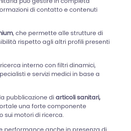
anitaria può gestire in completa
nformazioni di contatto e contenuti
emium
, che permette alle strutture di
ità rispetto agli altri profili presenti
icerca interno con filtri dinamici,
ecialisti e servizi medici in base a
la pubblicazione di
articoli sanitari,
 portale una forte componente
 sui motori di ricerca.
ate performance anche in presenza di