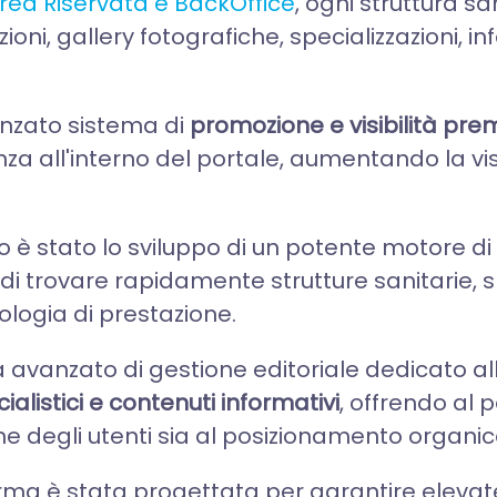
rea Riservata e BackOffice
, ogni struttura s
oni, gallery fotografiche, specializzazioni, i
anzato sistema di
promozione e visibilità pr
 all'interno del portale, aumentando la visibil
 è stato lo sviluppo di un potente motore di r
di trovare rapidamente strutture sanitarie, sp
pologia di prestazione.
 avanzato di gestione editoriale dedicato al
listici e contenuti informativi
, offrendo al
one degli utenti sia al posizionamento organico
aforma è stata progettata per garantire elev