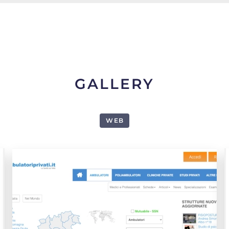
GALLERY
WEB
1