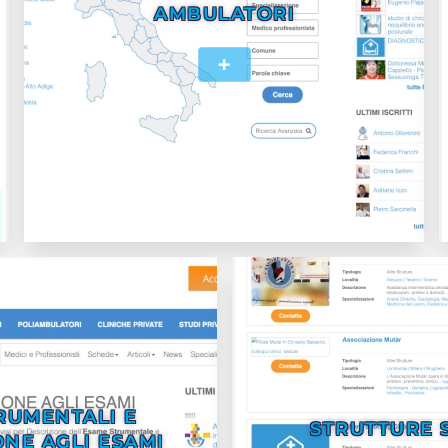
AMBULATORI
+
RUMENTALI E
STRUTTURE 
NE AGLI ESAMI