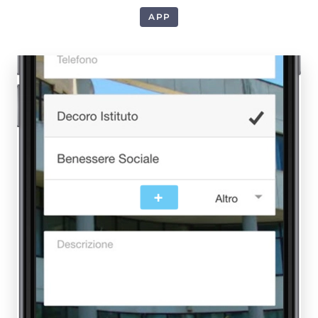
APP
1
+