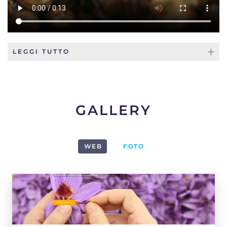
LEGGI TUTTO
GALLERY
WEB
FOTO
1
2