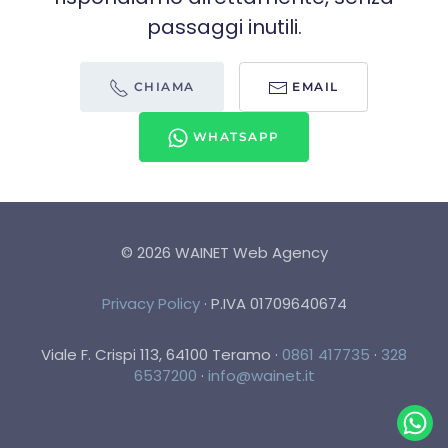
passaggi inutili.
CHIAMA
EMAIL
WHATSAPP
©
2026
WAINET Web Agency
Privacy Policy
·
P.IVA 01709640674
Viale F. Crispi 113, 64100 Teramo
·
0861 417735
·
328
6537200
·
info@wainet.it