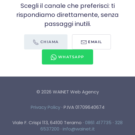
Scegli il canale che preferisci: ti
rispondiamo direttamente, senza
passaggi inutili.
CHIAMA
EMAIL
WHATSAPP
©
2026
WAINET Web Agency
Privacy Policy
·
P.IVA 01709640674
Viale F. Crispi 113, 64100 Teramo
·
0861 417735
·
328
6537200
·
info@wainet.it