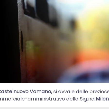
astelnuovo Vomano,
si avvale delle prezio
merciale-amministrativo della Sig.na
Milen