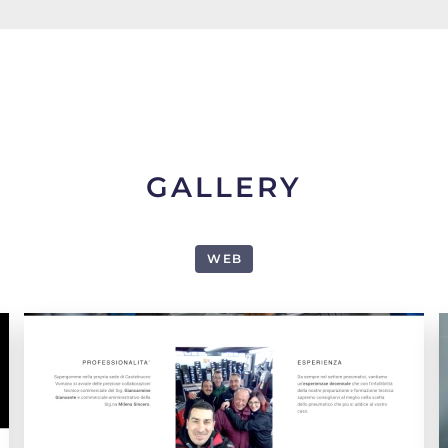
GALLERY
WEB
1