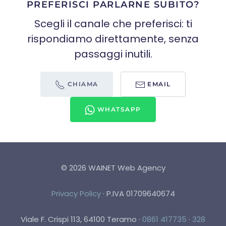
PREFERISCI PARLARNE SUBITO?
Scegli il canale che preferisci: ti
rispondiamo direttamente, senza
passaggi inutili.
CHIAMA
EMAIL
WHATSAPP
©
2026
WAINET Web Agency
Privacy Policy
·
P.IVA 01709640674
Viale F. Crispi 113, 64100 Teramo
·
0861 417735
·
328