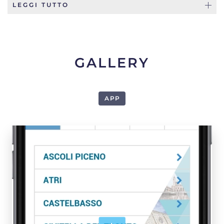
LEGGI TUTTO
GALLERY
APP
1