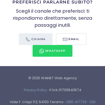
PREFERISCI PARLARNE SUBITO?
Scegli il canale che preferisci: ti
rispondiamo direttamente, senza
passaggi inutili.
CHIAMA
EMAIL
WHATSAPP
©
2026
WAINET Web Agency
Privacy Policy
·
P.IVA 01709640674
Viale F. Crispi 113, 64100 Teramo
·
0861 417735
·
328