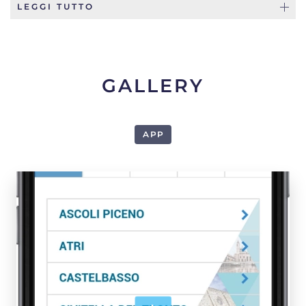
LEGGI TUTTO
GALLERY
APP
1