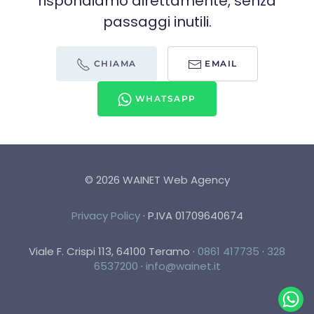
rispondiamo direttamente, senza
passaggi inutili.
CHIAMA
EMAIL
WHATSAPP
©
2026
WAINET Web Agency
Privacy Policy
·
P.IVA 01709640674
Viale F. Crispi 113, 64100 Teramo
·
0861 417735
·
328
6537200
·
info@wainet.it