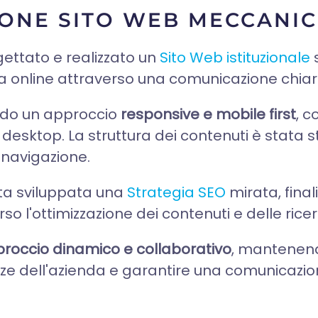
ONE SITO WEB MECCANIC
ettato e realizzato un
Sito Web istituzionale
s
enza online attraverso una comunicazione chia
endo un approccio
responsive e mobile first
, c
esktop. La struttura dei contenuti è stata st
i navigazione.
tata sviluppata una
Strategia SEO
mirata, final
so l'ottimizzazione dei contenuti e delle ricer
roccio dinamico e collaborativo
, mantenend
igenze dell'azienda e garantire una comunica