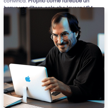
convinca.
Proprio come farebbe un
bravo venditore, solo che lavora H24.
È qui che...
SCOPRI DI PIÙ