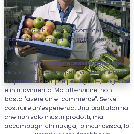
E-COMMERCE
Parliamoci chiaro: gli e-commerce non
sono più una novità futuristica per pochi
eletti.
Sono diventati
una necessità concreta,
se vuoi restare competitivo e connesso a
un pubblico sempre più digitale, esigente
e in movimento. Ma attenzione: non
basta "avere un e-commerce". Serve
costruire un’esperienza. Una piattaforma
che non solo mostri prodotti, ma
accompagni chi naviga, lo incuriosisca, lo