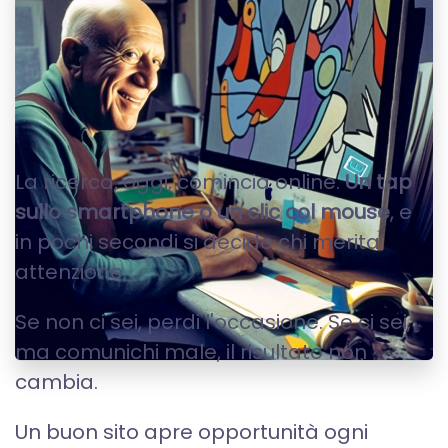
SITI WEB
La ricerca, oggi, comincia online.
Un tap
sullo smartphone o un clic col mouse
, e
in pochi secondi si decide chi merita
attenzione.
Se non ci sei, perdi l'occasione. Se ci sei,
ma comunichi male, il risultato non
cambia.
Un buon sito apre opportunità ogni