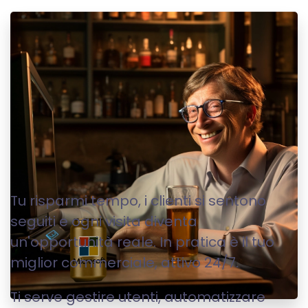
PIATTAFORME E PORTALI
WEB
Tu risparmi tempo, i clienti si sentono
seguiti e ogni visita diventa
un'opportunità reale. In pratica è il tuo
miglior commerciale, attivo 24/7.
Ti serve gestire utenti, automatizzare