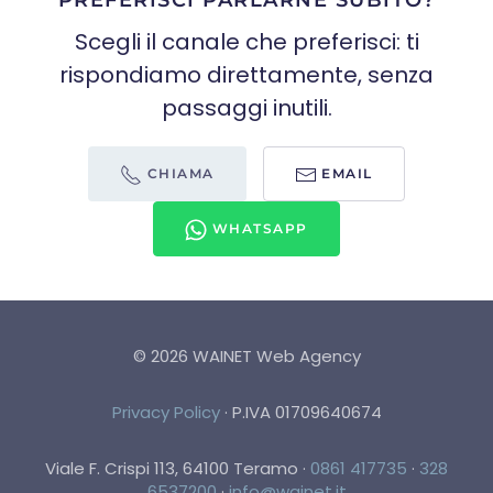
Scegli il canale che preferisci: ti
rispondiamo direttamente, senza
passaggi inutili.
CHIAMA
EMAIL
WHATSAPP
©
2026
WAINET Web Agency
Privacy Policy
·
P.IVA 01709640674
Viale F. Crispi 113, 64100 Teramo
·
0861 417735
·
328
6537200
·
info@wainet.it