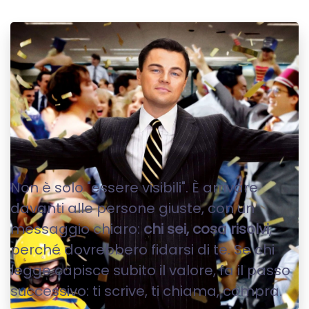
WEB MARKETING
Non è solo "essere visibili". È arrivare
davanti alle persone giuste, con un
messaggio chiaro:
chi sei, cosa risolvi
,
perché dovrebbero fidarsi di te. Se chi
legge capisce subito il valore, fa il passo
successivo: ti scrive, ti chiama, compra.