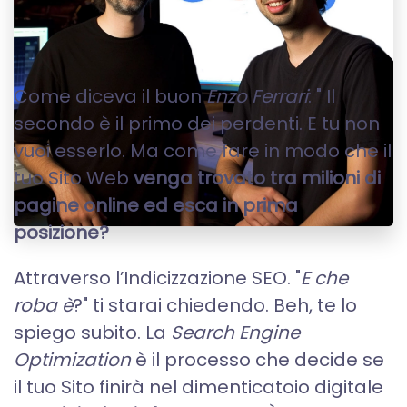
WEB - SEO
Come diceva il buon
Enzo Ferrari
: " Il
secondo è il primo dei perdenti. E tu non
vuoi esserlo. Ma come fare in modo che il
tuo Sito Web
venga trovato tra milioni di
pagine online ed esca in prima
posizione?
Attraverso l’Indicizzazione SEO. "
E che
roba è
?" ti starai chiedendo. Beh, te lo
spiego subito. La
Search Engine
Optimization
è il processo che decide se
il tuo Sito finirà nel dimenticatoio digitale