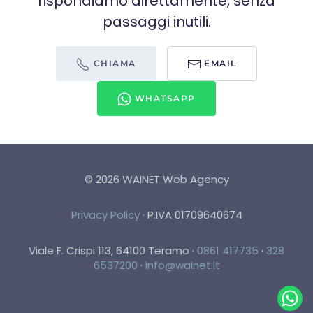
rispondiamo direttamente, senza
passaggi inutili.
CHIAMA
EMAIL
WHATSAPP
©
2026
WAINET Web Agency
Privacy Policy
·
P.IVA 01709640674
Viale F. Crispi 113, 64100 Teramo
·
0861 417735
·
328
6537200
·
info@wainet.it