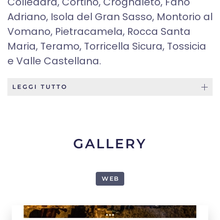
Colledara, Cortino, Crognaleto, Fano
Adriano, Isola del Gran Sasso, Montorio al
Vomano, Pietracamela, Rocca Santa
Maria, Teramo, Torricella Sicura, Tossicia
e Valle Castellana.
LEGGI TUTTO
GALLERY
WEB
1