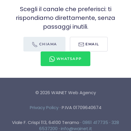
Scegli il canale che preferisci: ti
rispondiamo direttamente, senza
passaggi inutili.
CHIAMA
EMAIL
WHATSAPP
©
2026
WAINET Web Agency
Privacy Policy
·
P.IVA 01709640674
Viale F. Crispi 113, 64100 Teramo
·
0861 417735
·
328
6537200
·
info@wainet.it