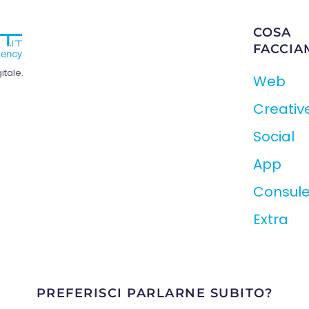
COSA
FACCIA
tale.
Web
Creativ
Social
App
Consul
Extra
PREFERISCI PARLARNE SUBITO?