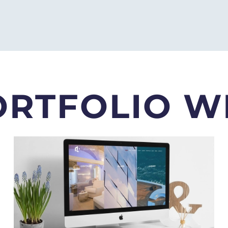
ORTFOLIO W