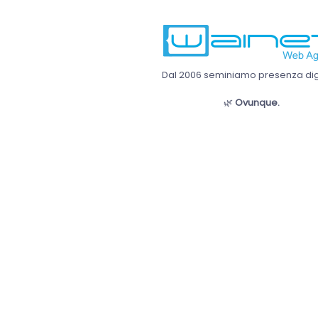
Dal 2006 seminiamo presenza digi
🌿
Ovunque.