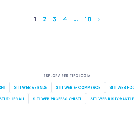
1
2
3
4
…
18
ESPLORA PER TIPOLOGIA
ONI
SITI WEB AZIENDE
SITI WEB E-COMMERCE
SITI WEB FO
STUDI LEGALI
SITI WEB PROFESSIONISTI
SITI WEB RISTORANTI 