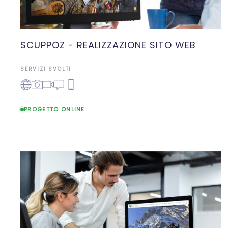
SCUPPOZ - REALIZZAZIONE SITO WEB
SERVIZI SVOLTI
PROGETTO ONLINE