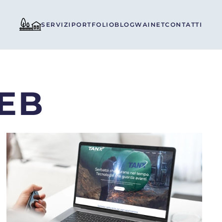
SERVIZI
PORTFOLIO
BLOG
WAINET
CONTATTI
EB