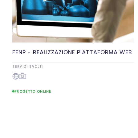
FENP - REALIZZAZIONE PIATTAFORMA WEB
SERVIZI SVOLTI
PROGETTO ONLINE