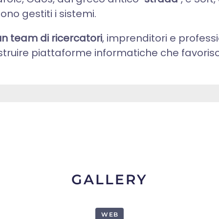
ono gestiti i sistemi.
n team di ricercatori
, imprenditori e professi
 costruire piattaforme informatiche che favorisca
GALLERY
WEB
1