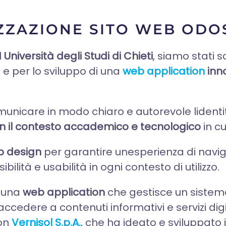
ZZAZIONE SITO WEB ODO
l
Università degli Studi di Chieti
, siamo stati s
e
e per lo sviluppo di una
web application
inn
omunicare in modo chiaro e autorevole lidenti
on il contesto accademico e tecnologico
in cu
b design
per garantire unesperienza di navig
ilità e usabilità in ogni contesto di utilizzo.
o una
web application
che gestisce un sistem
 accedere a contenuti informativi e servizi digit
con
Vernisol S.p.A.
, che ha ideato e sviluppato i