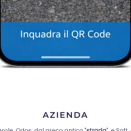
AZIENDA
role, Odos, dal greco antico "
strada
", e Soft
,