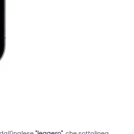
 dall'inglese
"leggero"
, che sottolinea