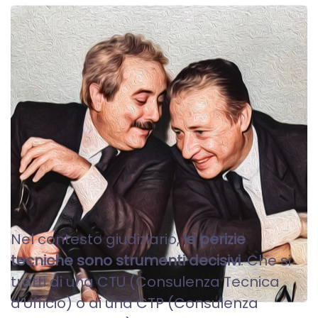
PERIZIE TECNICHE - CTU
CTP
Nel contesto giudiziario,
le perizie
tecniche sono strumenti decisivi
. Che si
tratti di una CTU (Consulenza Tecnica
d’Ufficio) o di una CTP (Consulenza