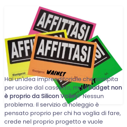
SITI WEB A NOLEGGIO O
IN AFFITTO
Hai un'idea imprenditoriale che scalpita
per uscire dal cassetto, ma
il budget non
è proprio da Silicon Valley
? Nessun
problema. Il servizio di noleggio è
pensato proprio per chi ha voglia di fare,
crede nel proprio progetto e vuole