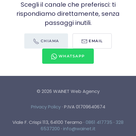
Scegli il canale che preferisci: ti
rispondiamo direttamente, senza
passaggi inutili.
CHIAMA
EMAIL
WHATSAPP
©
2026
WAINET Web Agency
Privacy Policy
·
P.IVA 01709640674
Viale F. Crispi 113, 64100 Teramo
·
0861 417735
·
328
6537200
·
info@wainet.it