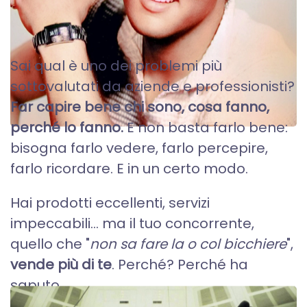
PERSONAL BRANDING
Sai qual è uno dei problemi più
sottovalutati da aziende e professionisti?
Far capire bene chi sono, cosa fanno,
perché lo fanno.
E non basta farlo bene:
bisogna farlo vedere, farlo percepire,
farlo ricordare. E in un certo modo.
Hai prodotti eccellenti, servizi
impeccabili… ma il tuo concorrente,
quello che "
non sa fare la o col bicchiere
",
vende più di te
. Perché? Perché ha
saputo...