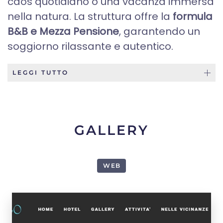
caos quotidiano o una vacanza immersa
nella natura. La struttura offre la
formula
B&B e Mezza Pensione
, garantendo un
soggiorno rilassante e autentico.
LEGGI TUTTO
GALLERY
WEB
1