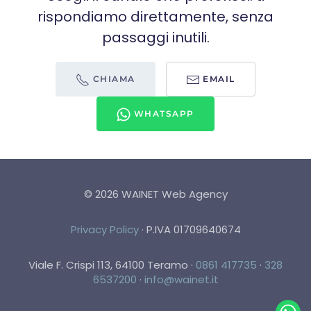
rispondiamo direttamente, senza
passaggi inutili.
CHIAMA
EMAIL
WHATSAPP
©
2026
WAINET Web Agency
Privacy Policy
·
P.IVA 01709640674
Viale F. Crispi 113, 64100 Teramo
·
0861 417735
·
328
6537200
·
info@wainet.it