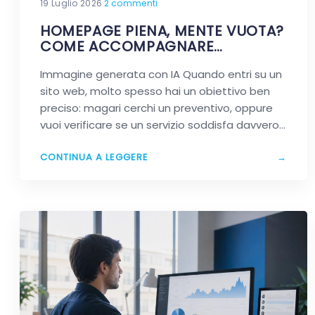
19 Luglio 2026
·
2 commenti
HOMEPAGE PIENA, MENTE VUOTA?
COME ACCOMPAGNARE
DAVVERO CHI VIAGGIA NEL TUO
Immagine generata con IA Quando entri su un
SITO
sito web, molto spesso hai un obiettivo ben
preciso: magari cerchi un preventivo, oppure
vuoi verificare se un servizio soddisfa davvero
le…
CONTINUA A LEGGERE
→