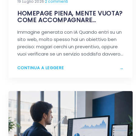
19 Luglio 2026
·
2 commenti
HOMEPAGE PIENA, MENTE VUOTA?
COME ACCOMPAGNARE
DAVVERO CHI VIAGGIA NEL TUO
Immagine generata con IA Quando entri su un
SITO
sito web, molto spesso hai un obiettivo ben
preciso: magari cerchi un preventivo, oppure
vuoi verificare se un servizio soddisfa davvero
le…
CONTINUA A LEGGERE
→