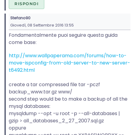
RISPONDI
Stefano90
Giovedì, 08 Settembre 2016 13:55
Fondamentalmente puoi seguire questa guida
come base:
http://www.wallpaperama.com/forums/how-to-
move-ispconfig-from-old-server-to-new-server-
t6492.html
create a tar compressed file tar -pczf
backup_www.tar.gz www/
second step would be to make a backup of all the
mysql databases:
mysqldump --opt -u root -p --all-databases |
gzip > all_databases_2_27_2007.sql.gz
oppure