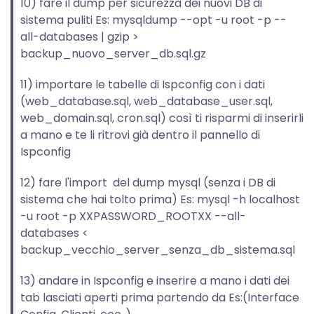
10) fare il dump per sicurezza dei nuovi DB di
sistema puliti Es: mysqldump --opt -u root -p --
all-databases | gzip >
backup_nuovo_server_db.sql.gz
11) importare le tabelle di Ispconfig con i dati
(web_database.sql, web_database_user.sql,
web_domain.sql, cron.sql) così ti risparmi di inserirli
a mano e te li ritrovi già dentro il pannello di
Ispconfig
12) fare l'import del dump mysql (senza i DB di
sistema che hai tolto prima) Es: mysql -h localhost
-u root -p XXPASSWORD_ROOTXX --all-
databases <
backup_vecchio_server_senza_db_sistema.sql
13) andare in Ispconfig e inserire a mano i dati dei
tab lasciati aperti prima partendo da Es:(Interface