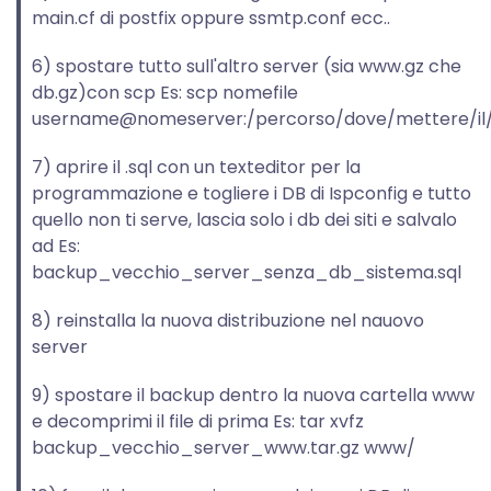
main.cf di postfix oppure ssmtp.conf ecc..
6) spostare tutto sull'altro server (sia www.gz che
db.gz)con scp Es: scp nomefile
username@nomeserver:/percorso/dove/mettere/il/f
7) aprire il .sql con un texteditor per la
programmazione e togliere i DB di Ispconfig e tutto
quello non ti serve, lascia solo i db dei siti e salvalo
ad Es:
backup_vecchio_server_senza_db_sistema.sql
8) reinstalla la nuova distribuzione nel nauovo
server
9) spostare il backup dentro la nuova cartella www
e decomprimi il file di prima Es: tar xvfz
backup_vecchio_server_www.tar.gz www/