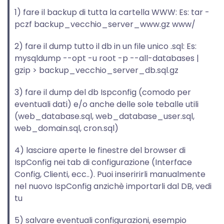
1) fare il backup di tutta la cartella WWW: Es: tar -
pczf backup_vecchio_server_www.gz www/
2) fare il dump tutto il db in un file unico .sql: Es:
mysqldump --opt -u root -p --all-databases |
gzip > backup_vecchio_server_db.sql.gz
3) fare il dump del db Ispconfig (comodo per
eventuali dati) e/o anche delle sole teballe utili
(web_database.sql, web_database_user.sql,
web_domain.sql, cron.sql)
4) lasciare aperte le finestre del browser di
IspConfig nei tab di configurazione (Interface
Config, Clienti, ecc..). Puoi inseririrli manualmente
nel nuovo IspConfig anzichè importarli dal DB, vedi
tu
5) salvare eventuali configurazioni, esempio