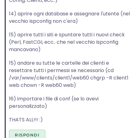
Config, Clienti, ecc..)
14) aprire ogni database e assegnare l'utente (nel
vecchio Ispconfig non c'era)
15) aprire tutti i siti e spuntare tutti i nuovi check
(Perl, FastCGI, ecc.. che nel vecchio Ispconfig
mancavano)
15) andare su tutte le cartelle dei clienti e
resettare tutti i permessi se necessario (cd
/var/www/clients/client1/web60 chgrp -R client1
web chown -R web60 web)
16) importare i file di conf (se lo avevi
personalizzato)
THATS ALL!!! :)
RISPONDI