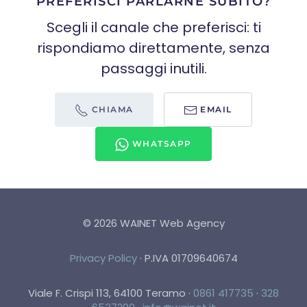
PREFERISCI PARLARNE SUBITO?
Scegli il canale che preferisci: ti
rispondiamo direttamente, senza
passaggi inutili.
CHIAMA
EMAIL
WHATSAPP
©
2026
WAINET Web Agency
Privacy Policy
·
P.IVA 01709640674
Viale F. Crispi 113, 64100 Teramo
·
0861 417735
·
328