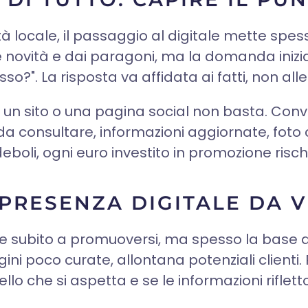
ità locale, il passaggio al digitale mette sp
dalle novità e dai paragoni, ma la domanda iniz
so?". La risposta va affidata ai fatti, non al
re un sito o una pagina social non basta. Con
le da consultare, informazioni aggiornate, fot
oli, ogni euro investito in promozione rischia
 PRESENZA DIGITALE DA V
are subito a promuoversi, ma spesso la base 
gini poco curate, allontana potenziali client
ello che si aspetta e se le informazioni rifle